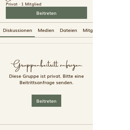
Privat
·
1 Mitglied
Beitreten
Diskussionen
Medien
Dateien
Mitglieder
Gruppenbeitritt anfragen
Diese Gruppe ist privat. Bitte eine
Beitrittsanfrage senden.
Beitreten